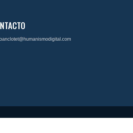
NTACTO
joanclotet@humanismodigital.com