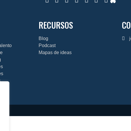
RECURSOS
CO
Blog
talento
Podcast
je
Mapas de ideas
g
es
es
s