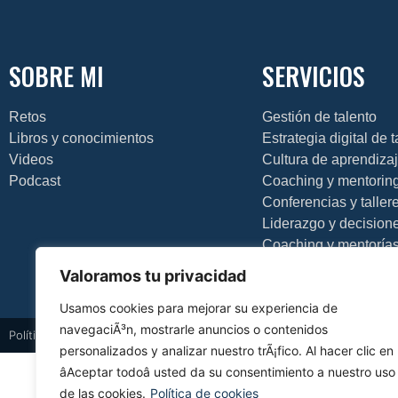
SOBRE MI
SERVICIOS
Retos
Gestión de talento
Libros y conocimientos
Estrategia digital de 
Videos
Cultura de aprendiza
Podcast
Coaching y mentorin
Conferencias y taller
Liderazgo y decision
Coaching y mentoría
Valoramos tu privacidad
Usamos cookies para mejorar su experiencia de
navegaciÃ³n, mostrarle anuncios o contenidos
Política de privacidad
Política de cookies
Aviso legal
Diseño web
personalizados y analizar nuestro trÃ¡fico. Al hacer clic en
âAceptar todoâ usted da su consentimiento a nuestro uso
de las cookies.
Política de cookies