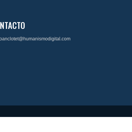
NTACTO
joanclotet@humanismodigital.com