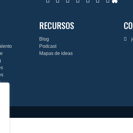
RECURSOS
CO
Blog
talento
Podcast
je
Mapas de ideas
g
es
es
s