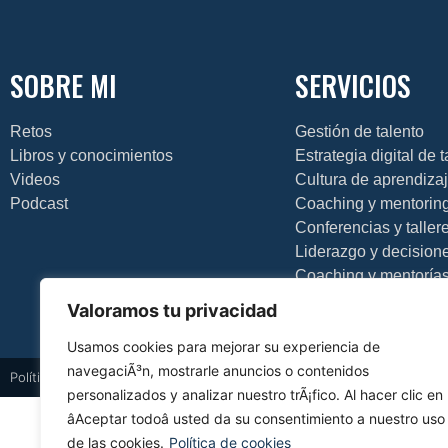
SOBRE MI
SERVICIOS
Retos
Gestión de talento
Libros y conocimientos
Estrategia digital de 
Videos
Cultura de aprendiza
Podcast
Coaching y mentorin
Conferencias y taller
Liderazgo y decision
Coaching y mentoría
Valoramos tu privacidad
Usamos cookies para mejorar su experiencia de
navegaciÃ³n, mostrarle anuncios o contenidos
Política de privacidad
Política de cookies
Aviso legal
Diseño web
personalizados y analizar nuestro trÃ¡fico. Al hacer clic en
âAceptar todoâ usted da su consentimiento a nuestro uso
de las cookies.
Política de cookies