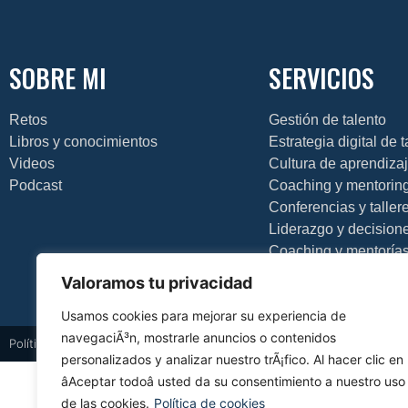
SOBRE MI
SERVICIOS
Retos
Gestión de talento
Libros y conocimientos
Estrategia digital de 
Videos
Cultura de aprendiza
Podcast
Coaching y mentorin
Conferencias y taller
Liderazgo y decision
Coaching y mentoría
Valoramos tu privacidad
Usamos cookies para mejorar su experiencia de
navegaciÃ³n, mostrarle anuncios o contenidos
Política de privacidad
Política de cookies
Aviso legal
Diseño web
personalizados y analizar nuestro trÃ¡fico. Al hacer clic en
âAceptar todoâ usted da su consentimiento a nuestro uso
de las cookies.
Política de cookies