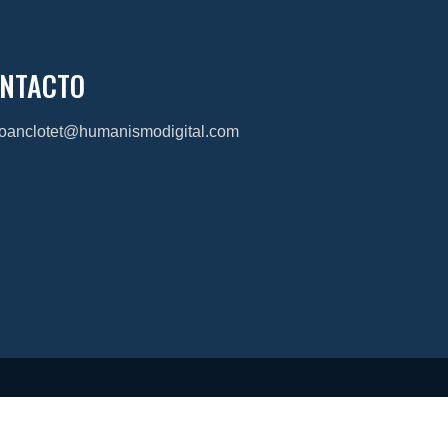
NTACTO
joanclotet@humanismodigital.com