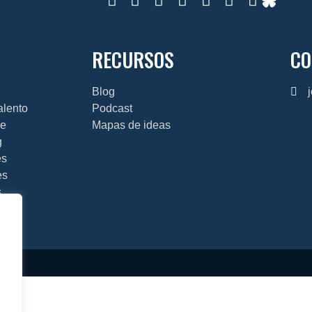
RECURSOS
CO
Blog
talento
Podcast
je
Mapas de ideas
g
es
es
s