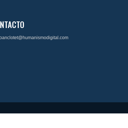
NTACTO
joanclotet@humanismodigital.com