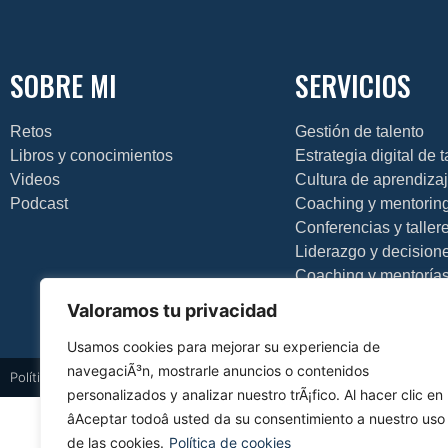
SOBRE MI
SERVICIOS
Retos
Gestión de talento
Libros y conocimientos
Estrategia digital de 
Videos
Cultura de aprendiza
Podcast
Coaching y mentorin
Conferencias y taller
Liderazgo y decision
Coaching y mentoría
Valoramos tu privacidad
Usamos cookies para mejorar su experiencia de
navegaciÃ³n, mostrarle anuncios o contenidos
Política de privacidad
Política de cookies
Aviso legal
Diseño web
personalizados y analizar nuestro trÃ¡fico. Al hacer clic en
âAceptar todoâ usted da su consentimiento a nuestro uso
de las cookies.
Política de cookies