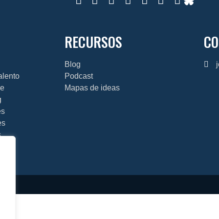
RECURSOS
CO
Blog
talento
Podcast
je
Mapas de ideas
g
es
es
s